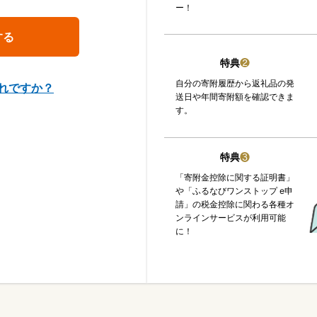
ー！
特典
❷
自分の寄附履歴から返礼品の発
れですか？
送日や年間寄附額を確認できま
す。
特典
❸
「寄附金控除に関する証明書」
や「ふるなびワンストップ e申
請」の税金控除に関わる各種オ
ンラインサービスが利用可能
に！