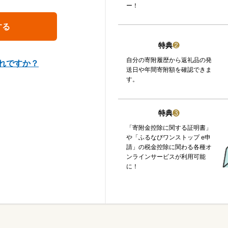
ー！
特典
❷
自分の寄附履歴から返礼品の発
れですか？
送日や年間寄附額を確認できま
す。
特典
❸
「寄附金控除に関する証明書」
や「ふるなびワンストップ e申
請」の税金控除に関わる各種オ
ンラインサービスが利用可能
に！