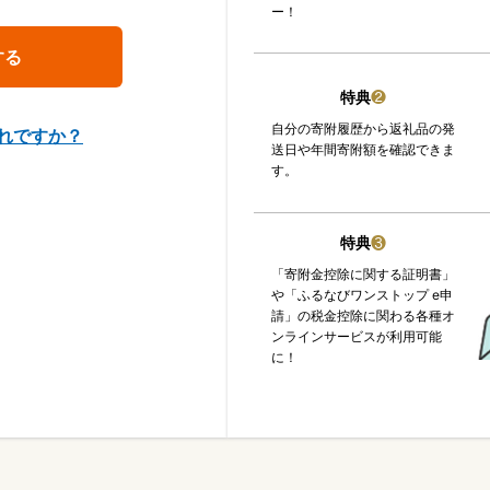
ー！
特典
❷
自分の寄附履歴から返礼品の発
れですか？
送日や年間寄附額を確認できま
す。
特典
❸
「寄附金控除に関する証明書」
や「ふるなびワンストップ e申
請」の税金控除に関わる各種オ
ンラインサービスが利用可能
に！