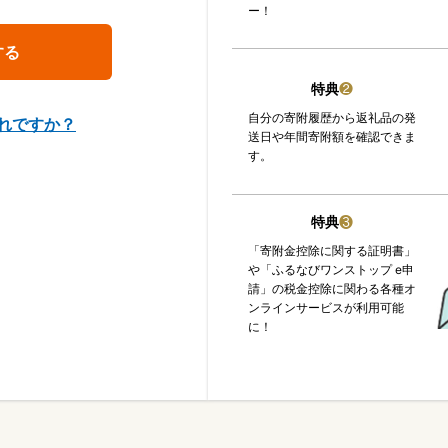
ー！
特典
❷
自分の寄附履歴から返礼品の発
れですか？
送日や年間寄附額を確認できま
す。
特典
❸
「寄附金控除に関する証明書」
や「ふるなびワンストップ e申
請」の税金控除に関わる各種オ
ンラインサービスが利用可能
に！