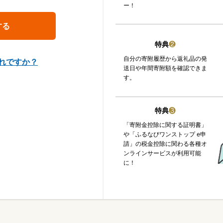
ー！
特典
❷
自分の寄附履歴から返礼品の発
れですか？
送日や年間寄附額を確認できま
す。
特典
❸
「寄附金控除に関する証明書」
や「ふるなびワンストップ e申
請」の税金控除に関わる各種オ
ンラインサービスが利用可能
に！