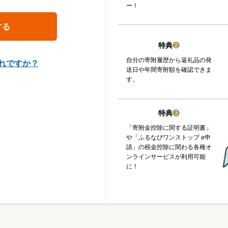
ー！
特典
❷
自分の寄附履歴から返礼品の発
れですか？
送日や年間寄附額を確認できま
す。
特典
❸
「寄附金控除に関する証明書」
や「ふるなびワンストップ e申
請」の税金控除に関わる各種オ
ンラインサービスが利用可能
に！