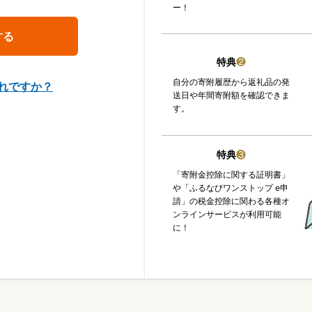
ー！
特典
❷
自分の寄附履歴から返礼品の発
れですか？
送日や年間寄附額を確認できま
す。
特典
❸
「寄附金控除に関する証明書」
や「ふるなびワンストップ e申
請」の税金控除に関わる各種オ
ンラインサービスが利用可能
に！