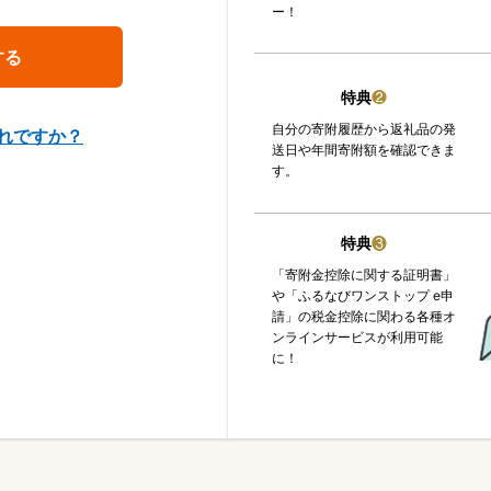
ー！
特典
❷
自分の寄附履歴から返礼品の発
れですか？
送日や年間寄附額を確認できま
す。
特典
❸
「寄附金控除に関する証明書」
や「ふるなびワンストップ e申
請」の税金控除に関わる各種オ
ンラインサービスが利用可能
に！