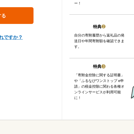
ー！
特典
❷
自分の寄附履歴から返礼品の発
れですか？
送日や年間寄附額を確認できま
す。
特典
❸
「寄附金控除に関する証明書」
や「ふるなびワンストップ e申
請」の税金控除に関わる各種オ
ンラインサービスが利用可能
に！