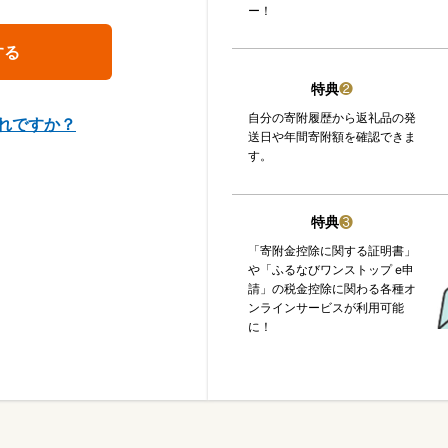
ー！
特典
❷
自分の寄附履歴から返礼品の発
れですか？
送日や年間寄附額を確認できま
す。
特典
❸
「寄附金控除に関する証明書」
や「ふるなびワンストップ e申
請」の税金控除に関わる各種オ
ンラインサービスが利用可能
に！