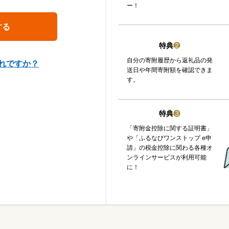
ー！
特典
❷
自分の寄附履歴から返礼品の発
れですか？
送日や年間寄附額を確認できま
す。
特典
❸
「寄附金控除に関する証明書」
や「ふるなびワンストップ e申
請」の税金控除に関わる各種オ
ンラインサービスが利用可能
に！