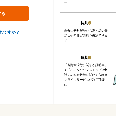
ー！
特典
❷
自分の寄附履歴から返礼品の発
れですか？
送日や年間寄附額を確認できま
す。
特典
❸
「寄附金控除に関する証明書」
や「ふるなびワンストップ e申
請」の税金控除に関わる各種オ
ンラインサービスが利用可能
に！