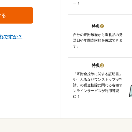
ー！
特典
❷
自分の寄附履歴から返礼品の発
れですか？
送日や年間寄附額を確認できま
す。
特典
❸
「寄附金控除に関する証明書」
や「ふるなびワンストップ e申
請」の税金控除に関わる各種オ
ンラインサービスが利用可能
に！