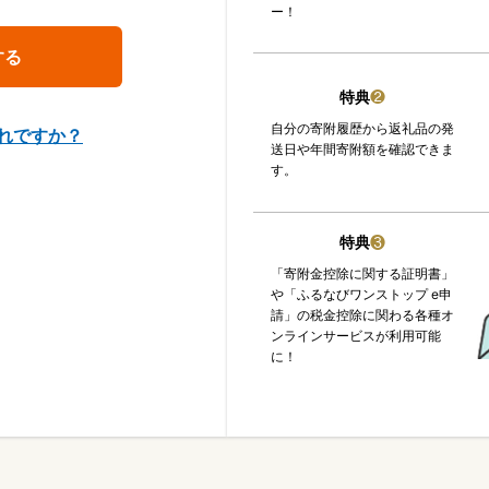
ー！
特典
❷
自分の寄附履歴から返礼品の発
れですか？
送日や年間寄附額を確認できま
す。
特典
❸
「寄附金控除に関する証明書」
や「ふるなびワンストップ e申
請」の税金控除に関わる各種オ
ンラインサービスが利用可能
に！