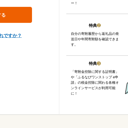
ー！
特典
❷
自分の寄附履歴から返礼品の発
れですか？
送日や年間寄附額を確認できま
す。
特典
❸
「寄附金控除に関する証明書」
や「ふるなびワンストップ e申
請」の税金控除に関わる各種オ
ンラインサービスが利用可能
に！