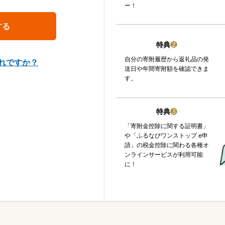
ー！
特典
❷
自分の寄附履歴から返礼品の発
れですか？
送日や年間寄附額を確認できま
す。
特典
❸
「寄附金控除に関する証明書」
や「ふるなびワンストップ e申
請」の税金控除に関わる各種オ
ンラインサービスが利用可能
に！