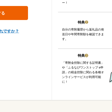
ー！
特典
❷
自分の寄附履歴から返礼品の発
れですか？
送日や年間寄附額を確認できま
す。
特典
❸
「寄附金控除に関する証明書」
や「ふるなびワンストップ e申
請」の税金控除に関わる各種オ
ンラインサービスが利用可能
に！