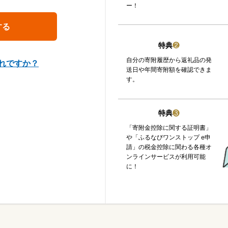
ー！
特典
❷
自分の寄附履歴から返礼品の発
れですか？
送日や年間寄附額を確認できま
す。
特典
❸
「寄附金控除に関する証明書」
や「ふるなびワンストップ e申
請」の税金控除に関わる各種オ
ンラインサービスが利用可能
に！