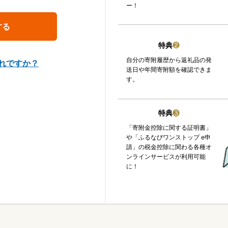
ー！
特典
❷
自分の寄附履歴から返礼品の発
れですか？
送日や年間寄附額を確認できま
す。
特典
❸
「寄附金控除に関する証明書」
や「ふるなびワンストップ e申
請」の税金控除に関わる各種オ
ンラインサービスが利用可能
に！