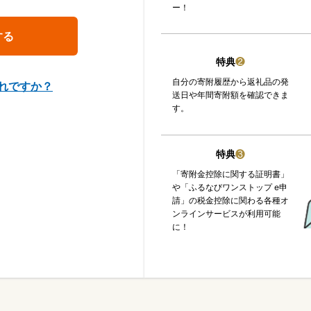
ー！
特典
❷
自分の寄附履歴から返礼品の発
れですか？
送日や年間寄附額を確認できま
す。
特典
❸
「寄附金控除に関する証明書」
や「ふるなびワンストップ e申
請」の税金控除に関わる各種オ
ンラインサービスが利用可能
に！