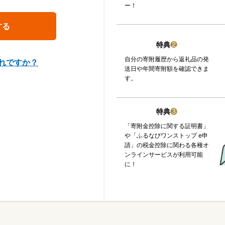
ー！
特典
❷
自分の寄附履歴から返礼品の発
れですか？
送日や年間寄附額を確認できま
す。
特典
❸
「寄附金控除に関する証明書」
や「ふるなびワンストップ e申
請」の税金控除に関わる各種オ
ンラインサービスが利用可能
に！