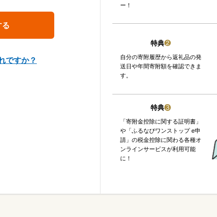
ー！
特典
❷
自分の寄附履歴から返礼品の発
れですか？
送日や年間寄附額を確認できま
す。
特典
❸
「寄附金控除に関する証明書」
や「ふるなびワンストップ e申
請」の税金控除に関わる各種オ
ンラインサービスが利用可能
に！