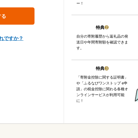
ー！
特典
❷
自分の寄附履歴から返礼品の発
れですか？
送日や年間寄附額を確認できま
す。
特典
❸
「寄附金控除に関する証明書」
や「ふるなびワンストップ e申
請」の税金控除に関わる各種オ
ンラインサービスが利用可能
に！