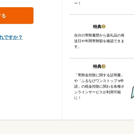
ー！
特典
❷
自分の寄附履歴から返礼品の発
れですか？
送日や年間寄附額を確認できま
す。
特典
❸
「寄附金控除に関する証明書」
や「ふるなびワンストップ e申
請」の税金控除に関わる各種オ
ンラインサービスが利用可能
に！