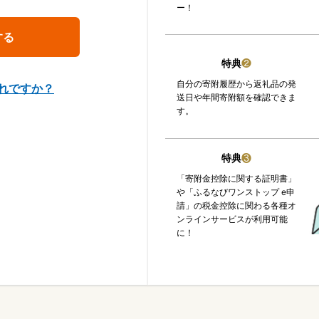
ー！
特典
❷
自分の寄附履歴から返礼品の発
れですか？
送日や年間寄附額を確認できま
す。
特典
❸
「寄附金控除に関する証明書」
や「ふるなびワンストップ e申
請」の税金控除に関わる各種オ
ンラインサービスが利用可能
に！