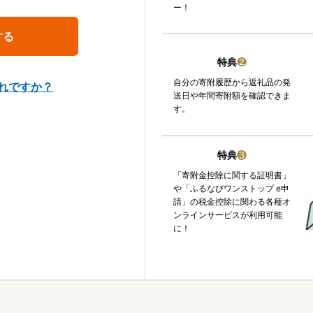
ー！
特典
❷
自分の寄附履歴から返礼品の発
れですか？
送日や年間寄附額を確認できま
す。
特典
❸
「寄附金控除に関する証明書」
や「ふるなびワンストップ e申
請」の税金控除に関わる各種オ
ンラインサービスが利用可能
に！