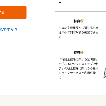
ー！
特典
❷
自分の寄附履歴から返礼品の発
れですか？
送日や年間寄附額を確認できま
す。
特典
❸
「寄附金控除に関する証明書」
や「ふるなびワンストップ e申
請」の税金控除に関わる各種オ
ンラインサービスが利用可能
に！