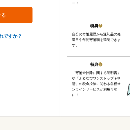
ー！
特典
❷
自分の寄附履歴から返礼品の発
れですか？
送日や年間寄附額を確認できま
す。
特典
❸
「寄附金控除に関する証明書」
や「ふるなびワンストップ e申
請」の税金控除に関わる各種オ
ンラインサービスが利用可能
に！