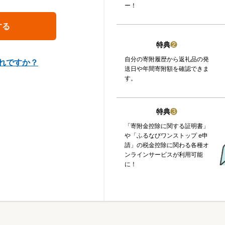
ー！
特典
❷
自分の寄附履歴から返礼品の発
れですか？
送日や年間寄附額を確認できま
す。
特典
❸
「寄附金控除に関する証明書」
や「ふるなびワンストップ e申
請」の税金控除に関わる各種オ
ンラインサービスが利用可能
に！