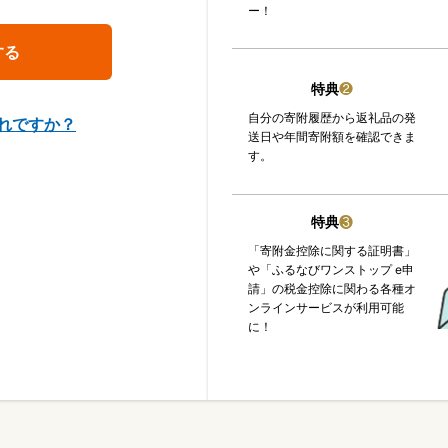
ー！
特典
❷
自分の寄附履歴から返礼品の発
れですか？
送日や年間寄附額を確認できま
す。
特典
❸
「寄附金控除に関する証明書」
や「ふるなびワンストップ e申
請」の税金控除に関わる各種オ
ンラインサービスが利用可能
に！