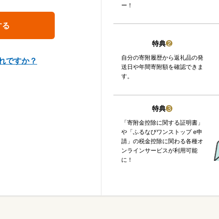
ー！
特典
❷
自分の寄附履歴から返礼品の発
れですか？
送日や年間寄附額を確認できま
す。
特典
❸
「寄附金控除に関する証明書」
や「ふるなびワンストップ e申
請」の税金控除に関わる各種オ
ンラインサービスが利用可能
に！