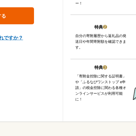
ー！
特典
❷
自分の寄附履歴から返礼品の発
れですか？
送日や年間寄附額を確認できま
す。
特典
❸
「寄附金控除に関する証明書」
や「ふるなびワンストップ e申
請」の税金控除に関わる各種オ
ンラインサービスが利用可能
に！