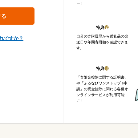
ー！
特典
❷
自分の寄附履歴から返礼品の発
れですか？
送日や年間寄附額を確認できま
す。
特典
❸
「寄附金控除に関する証明書」
や「ふるなびワンストップ e申
請」の税金控除に関わる各種オ
ンラインサービスが利用可能
に！