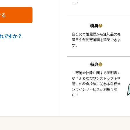
ー！
特典
❷
自分の寄附履歴から返礼品の発
れですか？
送日や年間寄附額を確認できま
す。
特典
❸
「寄附金控除に関する証明書」
や「ふるなびワンストップ e申
請」の税金控除に関わる各種オ
ンラインサービスが利用可能
に！