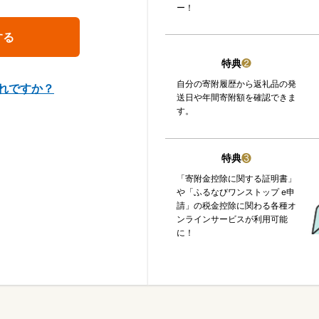
ー！
特典
❷
自分の寄附履歴から返礼品の発
れですか？
送日や年間寄附額を確認できま
す。
特典
❸
「寄附金控除に関する証明書」
や「ふるなびワンストップ e申
請」の税金控除に関わる各種オ
ンラインサービスが利用可能
に！