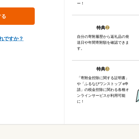
ー！
特典
❷
自分の寄附履歴から返礼品の発
れですか？
送日や年間寄附額を確認できま
す。
特典
❸
「寄附金控除に関する証明書」
や「ふるなびワンストップ e申
請」の税金控除に関わる各種オ
ンラインサービスが利用可能
に！