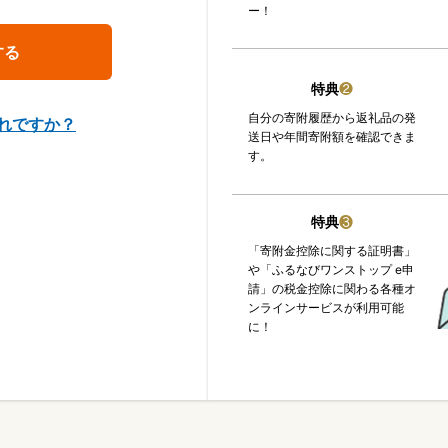
ー！
特典
❷
自分の寄附履歴から返礼品の発
れですか？
送日や年間寄附額を確認できま
す。
特典
❸
「寄附金控除に関する証明書」
や「ふるなびワンストップ e申
請」の税金控除に関わる各種オ
ンラインサービスが利用可能
に！