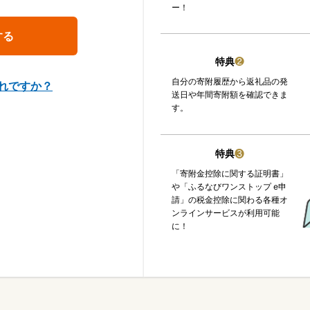
ー！
特典
❷
自分の寄附履歴から返礼品の発
れですか？
送日や年間寄附額を確認できま
す。
特典
❸
「寄附金控除に関する証明書」
や「ふるなびワンストップ e申
請」の税金控除に関わる各種オ
ンラインサービスが利用可能
に！