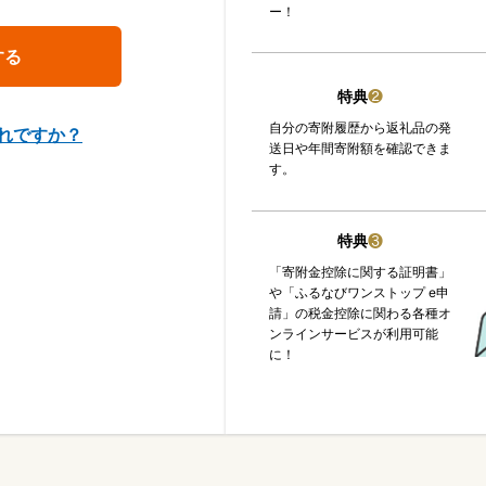
ー！
特典
❷
自分の寄附履歴から返礼品の発
れですか？
送日や年間寄附額を確認できま
す。
特典
❸
「寄附金控除に関する証明書」
や「ふるなびワンストップ e申
請」の税金控除に関わる各種オ
ンラインサービスが利用可能
に！