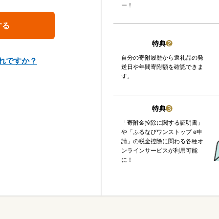
ー！
特典
❷
自分の寄附履歴から返礼品の発
れですか？
送日や年間寄附額を確認できま
す。
特典
❸
「寄附金控除に関する証明書」
や「ふるなびワンストップ e申
請」の税金控除に関わる各種オ
ンラインサービスが利用可能
に！