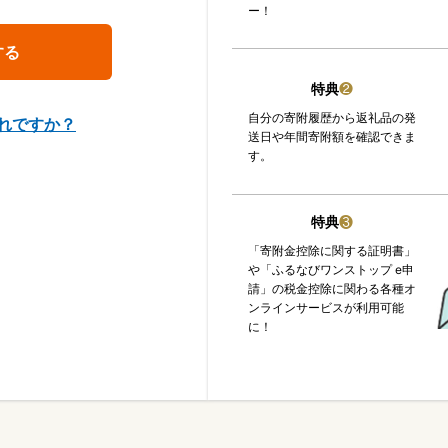
ー！
特典
❷
自分の寄附履歴から返礼品の発
れですか？
送日や年間寄附額を確認できま
す。
特典
❸
「寄附金控除に関する証明書」
や「ふるなびワンストップ e申
請」の税金控除に関わる各種オ
ンラインサービスが利用可能
に！