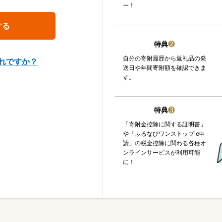
ー！
特典
❷
自分の寄附履歴から返礼品の発
れですか？
送日や年間寄附額を確認できま
す。
特典
❸
「寄附金控除に関する証明書」
や「ふるなびワンストップ e申
請」の税金控除に関わる各種オ
ンラインサービスが利用可能
に！