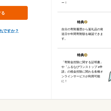
ー！
特典
❷
自分の寄附履歴から返礼品の発
れですか？
送日や年間寄附額を確認できま
す。
特典
❸
「寄附金控除に関する証明書」
や「ふるなびワンストップ e申
請」の税金控除に関わる各種オ
ンラインサービスが利用可能
に！