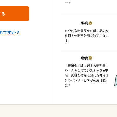
ー！
特典
❷
自分の寄附履歴から返礼品の発
れですか？
送日や年間寄附額を確認できま
す。
特典
❸
「寄附金控除に関する証明書」
や「ふるなびワンストップ e申
請」の税金控除に関わる各種オ
ンラインサービスが利用可能
に！