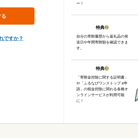
ー！
特典
❷
自分の寄附履歴から返礼品の発
れですか？
送日や年間寄附額を確認できま
す。
特典
❸
「寄附金控除に関する証明書」
や「ふるなびワンストップ e申
請」の税金控除に関わる各種オ
ンラインサービスが利用可能
に！