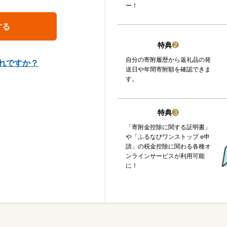
ー！
特典
❷
自分の寄附履歴から返礼品の発
れですか？
送日や年間寄附額を確認できま
す。
特典
❸
「寄附金控除に関する証明書」
や「ふるなびワンストップ e申
請」の税金控除に関わる各種オ
ンラインサービスが利用可能
に！