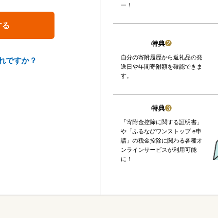
ー！
特典
❷
自分の寄附履歴から返礼品の発
れですか？
送日や年間寄附額を確認できま
す。
特典
❸
「寄附金控除に関する証明書」
や「ふるなびワンストップ e申
請」の税金控除に関わる各種オ
ンラインサービスが利用可能
に！