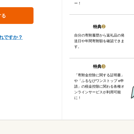
ー！
特典
❷
自分の寄附履歴から返礼品の発
れですか？
送日や年間寄附額を確認できま
す。
特典
❸
「寄附金控除に関する証明書」
や「ふるなびワンストップ e申
請」の税金控除に関わる各種オ
ンラインサービスが利用可能
に！