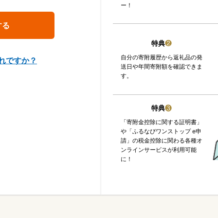
ー！
特典
❷
自分の寄附履歴から返礼品の発
れですか？
送日や年間寄附額を確認できま
す。
特典
❸
「寄附金控除に関する証明書」
や「ふるなびワンストップ e申
請」の税金控除に関わる各種オ
ンラインサービスが利用可能
に！