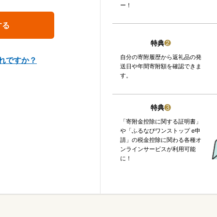
ー！
特典
❷
自分の寄附履歴から返礼品の発
れですか？
送日や年間寄附額を確認できま
す。
特典
❸
「寄附金控除に関する証明書」
や「ふるなびワンストップ e申
請」の税金控除に関わる各種オ
ンラインサービスが利用可能
に！